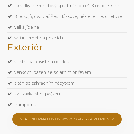
1x velký mezonetový apartmán pro 4-8 osob 75 m2
8 pokojů, dvou až šesti lůžkové, některé mezonetové
velká jídelna
wifi internet na pokojích
Exteriér
vlastní parkoviště u objektu
venkovní bazén se solárním ohřevem
altán se zahradním nábytkem
skluzavka shoupačkou
trampolína
MORE INFORMATION ON WWW.BARBORKA-PENZION.CZ