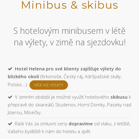
Minibus & skibus
S hotelovým minibusem v létě
na výlety, v zimě na sjezdovku!
Hotel Helena pro své klienty zajišťuje výlety do
blízkého okolí
(Krkonoše, Český ráj, Adršpašské skály,
Polsko...).
VÍCE VIZ. VÝLETY
V zimním období je možné využít hotelového
skibusu
k
přepravě do skiareálů Studenov, Horní Domky, Paseky nad
Jizerou, Mísečky.
Rádi Vás za smluvní ceny
dopravíme
od vlaku, z letiště,
Vašeho bydliště k nám do hotelu a zpět.