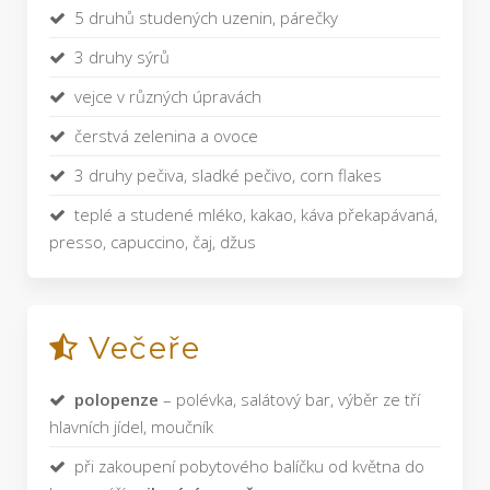
5 druhů studených uzenin, párečky
3 druhy sýrů
vejce v různých úpravách
čerstvá zelenina a ovoce
3 druhy pečiva, sladké pečivo, corn flakes
teplé a studené mléko, kakao, káva překapávaná,
presso, capuccino, čaj, džus
Večeře
polopenze
– polévka, salátový bar, výběr ze tří
hlavních jídel, moučník
při zakoupení pobytového balíčku od května do