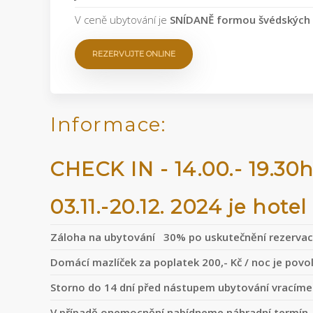
V ceně ubytování je
SNÍDANĚ formou švédských 
REZERVUJTE ONLINE
Informace:
CHECK IN - 14.00.- 19.3
03.11.-20.12. 2024 je hot
Záloha na ubytování 30% po uskutečnění rezerva
Domácí mazlíček za poplatek 200,- Kč / noc je pov
Storno do 14 dní před nástupem ubytování vracíme 1
V případě onemocnění nabídneme náhradní termín, 