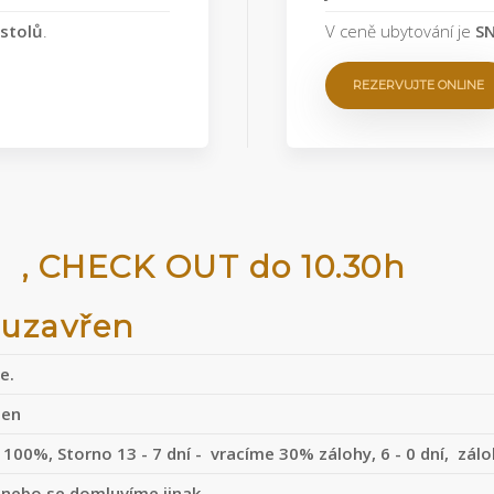
stolů
.
V ceně ubytování je
SN
REZERVUJTE ONLINE
0h , CHECK OUT do 10.30h
el uzavřen
ce.
olen
00%, Storno 13 - 7 dní - vracíme 30% zálohy, 6 - 0 dní, zálo
nebo se domluvíme jinak.