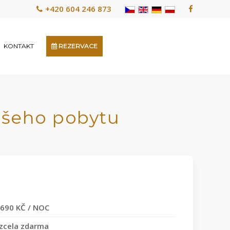
+420 604 246 873
KONTAKT
REZERVACE
ašeho pobytu
690 KČ / NOC
t zcela zdarma