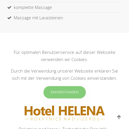
komplette Massage
Massage mit Lavasteinen
Für optimalen Benutzerservice auf dieser Webseite
verwenden wir Cookies.
Durch die Verwendung unserer Webseite erklären Sie
sich mit der Verwendung von Cookies einverstanden.
EINVERSTANDEN